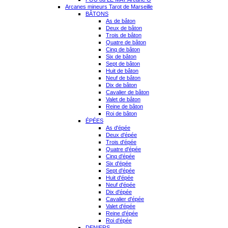
Arcanes mineurs Tarot de Marseille
BÂTONS
As de bâton
Deux de bâton
Trois de bâton
Quatre de bâton
Cinq de bâton
Six de bâton
Sept de bâton
Huit de bâton
Neuf de bâton
Dix de bâton
Cavalier de bâton
Valet de bâton
Reine de bâton
Roi de bâton
ÉPÉES
As d'épée
Deux d'épée
Trois d'épée
Quatre d'épée
Cinq d'épée
Six d'épée
Sept d'épée
Huit d'épée
Neuf d'épée
Dix d'épée
Cavalier d'épée
Valet d'épée
Reine d'épée
Roi d'épée
DENIERS