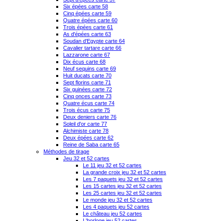
Six épées carte 58
Cinq épées carte 59
Quatre épées carte 60
Trois épées carte 61
As d'épées carte 63
Soudan d'Egypte carte 64
Cavalier tartare carte 66
Lazzarone carte 67
Dix écus carte 68
Neuf sequins carte 69
Huit ducats carte 70
Sept florins carte 71
Six guinées carte 72
Cinq onces carte 73
Quatre écus carte 74
Trois écus carte 75
Deux deniers carte 76
Soleil d'or carte 77
Alchimiste carte 78
Deux épées carte 62
Reine de Saba carte 65
Méthodes de tirage
Jeu 32 et 52 cartes
Le 11 jeu 32 et 52 cartes
La grande croix jeu 32 et 52 cartes
Les 7 paquets jeu 32 et 52 cartes
Les 15 cartes jeu 32 et 52 cartes
Les 25 cartes jeu 32 et 52 cartes
Le monde jeu 32 et 52 cartes
Les 4 paquets jeu 52 cartes
Le château jeu 52 cartes
L'horloge jeu 52 cartes