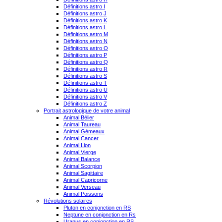
Définitions astro I
Définitions astro J
Définitions astro K
Définitions astro L
Définitions astro M
Définitions astro N
Définitions astro O
Définitions astro P
Définitions astro Q
Définitions astro R
Définitions astro S
Définitions astro T
Définitions astro U
Définitions astro V
Définitions astro Z
Portrait astrologique de votre animal
Animal Bélier
Animal Taureau
Animal Gémeaux
Animal Cancer
Animal Lion
Animal Vierge
Animal Balance
Animal Scorpion
Animal Sagittaire
Animal Capricorne
Animal Verseau
Animal Poissons
Révolutions solaires
Pluton en conjonction en RS
Neptune en conjonction en Rs
Uranus en conjonction en RS