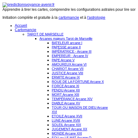
Apprendre à tirer les cartes, comprendre les configurations astrales pour lire son 
Initiation complète et gratuite à la
cartomancie
et à
l'astrologie
Accueil
Cartomancie
TAROT DE MARSEILLE
Arcanes majeurs Tarot de Marseille
BATELEUR arcane I
PAPESSE arcane II
IMPÉRATRICE - Arcane III
EMPEREUR - Arcane IV
PAPE Arcane V
AMOUREUX Arcane VI
CHARIOT Arcane VII
JUSTICE Arcane VIII
ERMITE Arcane IX
ROUE DE LA FORTUNE Arcane X
FORCE Arcane XI
PENDU Arcane XII
MORT Arcane XIII
TEMPÉRANCE Arcane XIV
DIABLE Arcane XV
TOUR OU MAISON DE DIEU Arcane
XVI
ETOILE Arcane XVII
LUNE Arcane XVIII
SOLEIL Arcane XIX
JUGEMENT Arcane XX
MONDE Arcane XXI
FOU ou LE MAT Arcane O