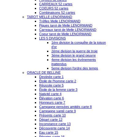
CARREAUX 52 cartes
COEURS 52 cartes
Combinaisons 52 cartes
TAROT MELLE LENORMAND
Trèfles Melle LENORMAND
Piques tarot de Melle LENORMAND
Carreaux tarot de Melle LENORMAND
Coeur tarot de Melle LENORMAND
LES 5 DIVISIONS
1ère division la conquête de la toison
d'or
2ème division la guerre de troie
3ème division le grand oeuvre
4eme division les événements
inattendus
5eme division l'ordre des temps
ORACLE DE BELLINE
Destinée carte 1
Étoile de l'homme carte 2
Réussite carte 5
Étoile de la femme carte 3
Nativité carte 4
Élévation carte 6
Honneurs carte 7
Campagne pensées amitiés carte 8
Campagne santé carte 9
Présents carte 10
Départ carte 12
Inconstance carte 13
Découverte carte 14
Eau carte 15
Pénates carte 16