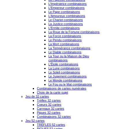
L'Impératrice combinaisons
L'Empereur combinaisons
Le Pape combinaisons
L'Amoureux combinaisons
Le Chariot combinaisons
La Justice combinaisons
L'Ermite combinaisons
La Roue de la Fortune combinaisons
La Force combinaisons
Le Pendu combinaisons
La Mort combinaisons
La Tempérance combinaisons
Le Diable combinaisons
La Tour ou la Maison de Dieu
combinaisons
L'Étoile combinaisons
La Lune combinaisons
Le Soleil combinaisons
Le Jugement combinaisons
Le Monde combinaisons
Le Fou ou le Mat combinaisons
Combinaisons de cartes numérales
Choix de la carte sujet
Jeu de 32 cartes
Trèfles 32 cartes
Coeurs 32 cartes
Carreaux 32 cartes
Piques 32 cartes
Combinaisons 32 cartes
Jeu 52 cartes
TRÈFLES 52 cartes
PIQUES 52 cartes