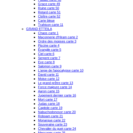
Grace carte 49
Ruine carte 50
Retard carte 51
Cloître carte 52
Carte bleue
Trahison carte 11
GRAND ETTEILA
Chaos carte 1
Maçonnerie d'Hiram carte 2
Ordre des mopses carte 3
Piscine carte 4
Évangile carte 5
Ciel carte 6
Serpent carte 7
Eve carte 8
Salomon carte 9
L'ange de l'apocalypse carte 10
David carte 11
Moise carte 12
Le grand prêtre carte 13
Force majeure carte 14
Aaron carte 15
Jugement dernier carte 16
Mort carte 17
Judas carte 18
Capitole carte 19
Nabuchodonosor carte 20
Roboam carte 21
Monarque carte 22
Souveraine carte 23
Chevalier du guet carte 24
Messager carte 25