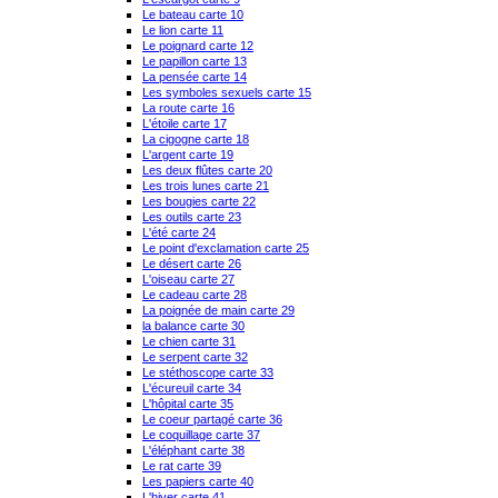
Le bateau carte 10
Le lion carte 11
Le poignard carte 12
Le papillon carte 13
La pensée carte 14
Les symboles sexuels carte 15
La route carte 16
L'étoile carte 17
La cigogne carte 18
L'argent carte 19
Les deux flûtes carte 20
Les trois lunes carte 21
Les bougies carte 22
Les outils carte 23
L'été carte 24
Le point d'exclamation carte 25
Le désert carte 26
L'oiseau carte 27
Le cadeau carte 28
La poignée de main carte 29
la balance carte 30
Le chien carte 31
Le serpent carte 32
Le stéthoscope carte 33
L'écureuil carte 34
L'hôpital carte 35
Le coeur partagé carte 36
Le coquillage carte 37
L'éléphant carte 38
Le rat carte 39
Les papiers carte 40
L'hiver carte 41