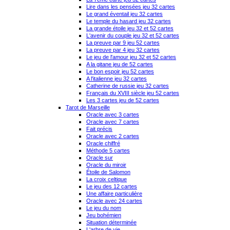
Lire dans les pensées jeu 32 cartes
Le grand éventail jeu 32 cartes
Le temple du hasard jeu 32 cartes
La grande étoile jeu 32 et 52 cartes
L'avenir du couple jeu 32 et 52 cartes
La preuve par 9 jeu 52 cartes
La preuve par 4 jeu 32 cartes
Le jeu de l'amour jeu 32 et 52 cartes
A la gitane jeu de 52 cartes
Le bon espoir jeu 52 cartes
A l'italienne jeu 32 cartes
Catherine de russie jeu 32 cartes
Français du XVIII siècle jeu 52 cartes
Les 3 cartes jeu de 52 cartes
Tarot de Marseille
Oracle avec 3 cartes
Oracle avec 7 cartes
Fait précis
Oracle avec 2 cartes
Oracle chiffré
Méthode 5 cartes
Oracle sur
Oracle du miroir
Étoile de Salomon
La croix celtique
Le jeu des 12 cartes
Une affaire particulière
Oracle avec 24 cartes
Le jeu du nom
Jeu bohémien
Situation déterminée
L'arbre de vie