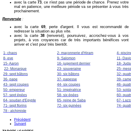
avec la carte
73
, ce n'est pas une période de chance. Prenez votre
mal en patience, une meilleure période va se présenter à vous très
prochainement.
Renversée
:
avec la carte
69
, perte d'argent. Il vous est recommandé de
redresser la situation au plus vite.
avec la carte
38
(renversé), poursuivez, accrochez-vous à vos
projets, à vos croyances car de très importants bénéfices vont
arriver et c'est pour très bientôt.
1- chaos
2- maçonnerie d'Hiram
4- piscin
8- eve
9- Salomon
11- Davi
15- Aaron
16- jugement dernier
18- Juda
22- Monarque
23- souveraine
25- mes
29- sept bâtons
30- six bâtons
32- quat
36- pape
37- papesse
39- came
43- sept coupes
44- six coupes
46- quat
50- empereur
51- impératrice
53- solda
57- sept épées
58- six épées
60- quat
64- soudan d'Egypte
65- reine de Saba
67- Lazz
71- sept florins
72- six guinées
74- quat
78 - alchimiste
Précédent
Suivant