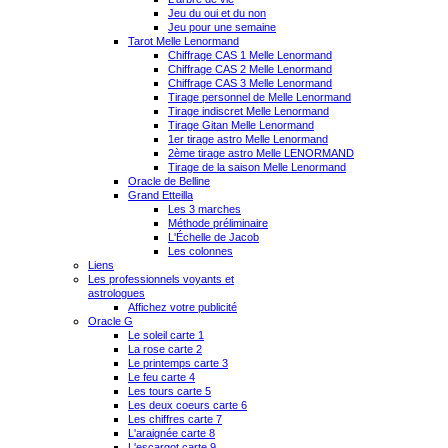
Jeu du oui et du non
Jeu pour une semaine
Tarot Melle Lenormand
Chiffrage CAS 1 Melle Lenormand
Chiffrage CAS 2 Melle Lenormand
Chiffrage CAS 3 Melle Lenormand
Tirage personnel de Melle Lenormand
Tirage indiscret Melle Lenormand
Tirage Gitan Melle Lenormand
1er tirage astro Melle Lenormand
2ème tirage astro Melle LENORMAND
Tirage de la saison Melle Lenormand
Oracle de Belline
Grand Etteilla
Les 3 marches
Méthode préliminaire
L'Échelle de Jacob
Les colonnes
Liens
Les professionnels voyants et
astrologues
Affichez votre publicité
Oracle G
Le soleil carte 1
La rose carte 2
Le printemps carte 3
Le feu carte 4
Les tours carte 5
Les deux coeurs carte 6
Les chiffres carte 7
L'araignée carte 8
L'escargot carte 9