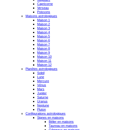
Capricorne
Verseau
Poissons
Maisons astrologiques
Maison 1
Maison 2
Maison 3
Maison 4
Maison 5
Maison 6
Maison 7
Maison 8
Maison 9
Maison 10
Maison 11
Maison 12
Planètes astrologiques
Soleil
Lune
Mercure
Vénus
Mars
Jupiter
Saturne
Uranus
Neptune
Pluton
Configurations astrologiques
Signes en maisons
Bélier en maisons
Taureau en maisons
Gémeaux en maisons