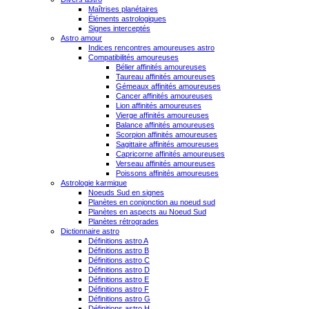
Maîtrises planétaires
Éléments astrologiques
Signes interceptés
Astro amour
Indices rencontres amoureuses astro
Compatibilités amoureuses
Bélier affinités amoureuses
Taureau affinités amoureuses
Gémeaux affinités amoureuses
Cancer affinités amoureuses
Lion affinités amoureuses
Vierge affinités amoureuses
Balance affinités amoureuses
Scorpion affinités amoureuses
Sagittaire affinités amoureuses
Capricorne affinités amoureuses
Verseau affinités amoureuses
Poissons affinités amoureuses
Astrologie karmique
Noeuds Sud en signes
Planètes en conjonction au noeud sud
Planètes en aspects au Noeud Sud
Planètes rétrogrades
Dictionnaire astro
Définitions astro A
Définitions astro B
Définitions astro C
Définitions astro D
Définitions astro E
Définitions astro F
Définitions astro G
Définitions astro H