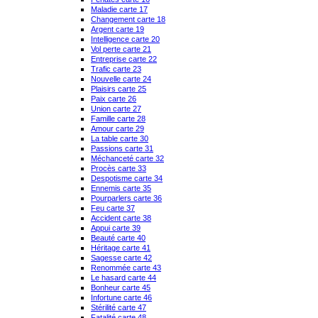
Maladie carte 17
Changement carte 18
Argent carte 19
Intelligence carte 20
Vol perte carte 21
Entreprise carte 22
Trafic carte 23
Nouvelle carte 24
Plaisirs carte 25
Paix carte 26
Union carte 27
Famille carte 28
Amour carte 29
La table carte 30
Passions carte 31
Méchanceté carte 32
Procès carte 33
Despotisme carte 34
Ennemis carte 35
Pourparlers carte 36
Feu carte 37
Accident carte 38
Appui carte 39
Beauté carte 40
Héritage carte 41
Sagesse carte 42
Renommée carte 43
Le hasard carte 44
Bonheur carte 45
Infortune carte 46
Stérilité carte 47
Fatalité carte 48