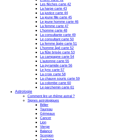
Les flèches carte 42
La harpe carte 43
La justice carte 44
La jeune fille carte 45
Le jeune homme carte 46
La femme carte 47
L'homme carte 48
La consultante carte 49
Le consultant carte 50
La femme âgée carte 51
L'homme âgé carte 52
La flûte brisée carte 53
La campagne carte 54
L'automne carte 55
La pyramide carte 56
Le lynx carte 57
La croix carte 58
La chauve souris carte 59
La colombe carte 60
Le parchemin carte 61
Astrologie
Comment lire un thème astral ?
Signes astrologiques
Bélier
Taureau
Gémeaux
Cancer
Lion
Vierge
Balance
Scorpion
Sagittaire