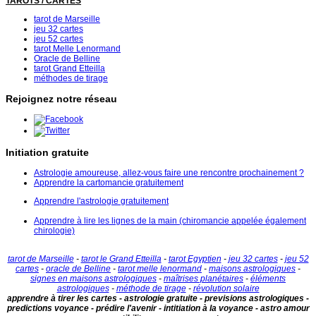
TAROTS / CARTES
tarot de Marseille
jeu 32 cartes
jeu 52 cartes
tarot Melle Lenormand
Oracle de Belline
tarot Grand Etteilla
méthodes de tirage
Rejoignez notre réseau
Initiation gratuite
Astrologie amoureuse, allez-vous faire une rencontre prochainement ?
Apprendre la cartomancie gratuitement
Apprendre l'astrologie gratuitement
Apprendre à lire les lignes de la main (chiromancie appelée également
chirologie)
tarot de Marseille
-
tarot le Grand Etteilla
-
tarot Egyptien
-
jeu 32 cartes
-
jeu 52
cartes
-
oracle de Belline
-
tarot melle lenormand
-
maisons astrologiques
-
signes en maisons astrologiques
-
maîtrises planétaires
-
éléments
astrologiques
-
méthode de tirage
-
révolution solaire
apprendre à tirer les cartes - astrologie gratuite - previsions astrologiques -
predictions voyance - prédire l'avenir - intitiation à la voyance - astro amour