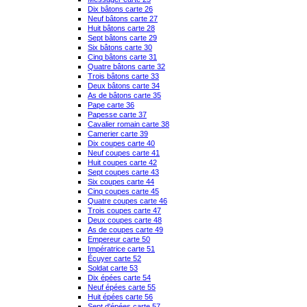
Dix bâtons carte 26
Neuf bâtons carte 27
Huit bâtons carte 28
Sept bâtons carte 29
Six bâtons carte 30
Cinq bâtons carte 31
Quatre bâtons carte 32
Trois bâtons carte 33
Deux bâtons carte 34
As de bâtons carte 35
Pape carte 36
Papesse carte 37
Cavalier romain carte 38
Camerier carte 39
Dix coupes carte 40
Neuf coupes carte 41
Huit coupes carte 42
Sept coupes carte 43
Six coupes carte 44
Cinq coupes carte 45
Quatre coupes carte 46
Trois coupes carte 47
Deux coupes carte 48
As de coupes carte 49
Empereur carte 50
Impératrice carte 51
Écuyer carte 52
Soldat carte 53
Dix épées carte 54
Neuf épées carte 55
Huit épées carte 56
Sept d'épées carte 57