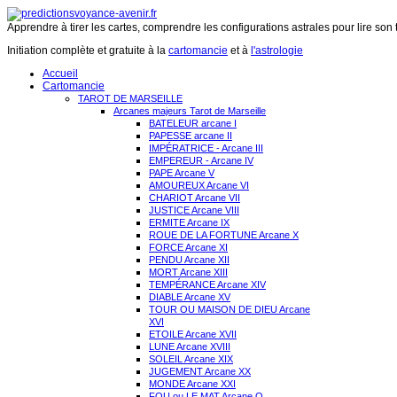
Apprendre à tirer les cartes, comprendre les configurations astrales pour lire son 
Initiation complète et gratuite à la
cartomancie
et à
l'astrologie
Accueil
Cartomancie
TAROT DE MARSEILLE
Arcanes majeurs Tarot de Marseille
BATELEUR arcane I
PAPESSE arcane II
IMPÉRATRICE - Arcane III
EMPEREUR - Arcane IV
PAPE Arcane V
AMOUREUX Arcane VI
CHARIOT Arcane VII
JUSTICE Arcane VIII
ERMITE Arcane IX
ROUE DE LA FORTUNE Arcane X
FORCE Arcane XI
PENDU Arcane XII
MORT Arcane XIII
TEMPÉRANCE Arcane XIV
DIABLE Arcane XV
TOUR OU MAISON DE DIEU Arcane
XVI
ETOILE Arcane XVII
LUNE Arcane XVIII
SOLEIL Arcane XIX
JUGEMENT Arcane XX
MONDE Arcane XXI
FOU ou LE MAT Arcane O