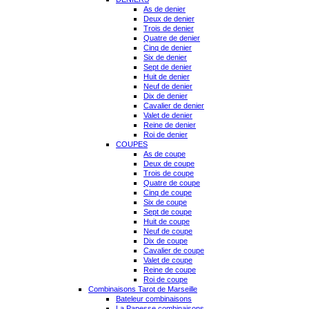
As de denier
Deux de denier
Trois de denier
Quatre de denier
Cinq de denier
Six de denier
Sept de denier
Huit de denier
Neuf de denier
Dix de denier
Cavalier de denier
Valet de denier
Reine de denier
Roi de denier
COUPES
As de coupe
Deux de coupe
Trois de coupe
Quatre de coupe
Cinq de coupe
Six de coupe
Sept de coupe
Huit de coupe
Neuf de coupe
Dix de coupe
Cavalier de coupe
Valet de coupe
Reine de coupe
Roi de coupe
Combinaisons Tarot de Marseille
Bateleur combinaisons
La Papesse combinaisons