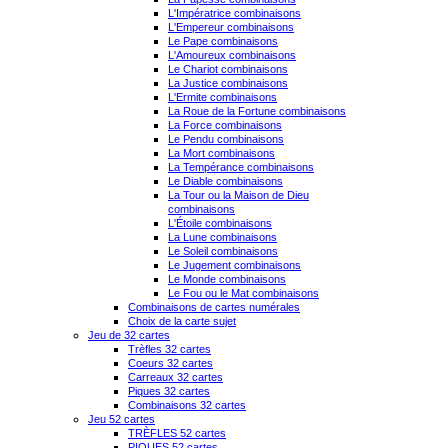
L'Impératrice combinaisons
L'Empereur combinaisons
Le Pape combinaisons
L'Amoureux combinaisons
Le Chariot combinaisons
La Justice combinaisons
L'Ermite combinaisons
La Roue de la Fortune combinaisons
La Force combinaisons
Le Pendu combinaisons
La Mort combinaisons
La Tempérance combinaisons
Le Diable combinaisons
La Tour ou la Maison de Dieu
combinaisons
L'Étoile combinaisons
La Lune combinaisons
Le Soleil combinaisons
Le Jugement combinaisons
Le Monde combinaisons
Le Fou ou le Mat combinaisons
Combinaisons de cartes numérales
Choix de la carte sujet
Jeu de 32 cartes
Trèfles 32 cartes
Coeurs 32 cartes
Carreaux 32 cartes
Piques 32 cartes
Combinaisons 32 cartes
Jeu 52 cartes
TRÈFLES 52 cartes
PIQUES 52 cartes