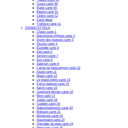
Grace carte 49
Ruine carte 50
Retard carte 51
Cloître carte 52
Carte bleue
Trahison carte 11
GRAND ETTEILA
Chaos carte 1
Maçonnerie d'Hiram carte 2
Ordre des mopses carte 3
Piscine carte 4
Évangile carte 5
Ciel carte 6
Serpent carte 7
Eve carte 8
Salomon carte 9
L'ange de l'apocalypse carte 10
David carte 11
Moise carte 12
Le grand prêtre carte 13
Force majeure carte 14
Aaron carte 15
Jugement dernier carte 16
Mort carte 17
Judas carte 18
Capitole carte 19
Nabuchodonosor carte 20
Roboam carte 21
Monarque carte 22
Souveraine carte 23
Chevalier du guet carte 24
Messager carte 25