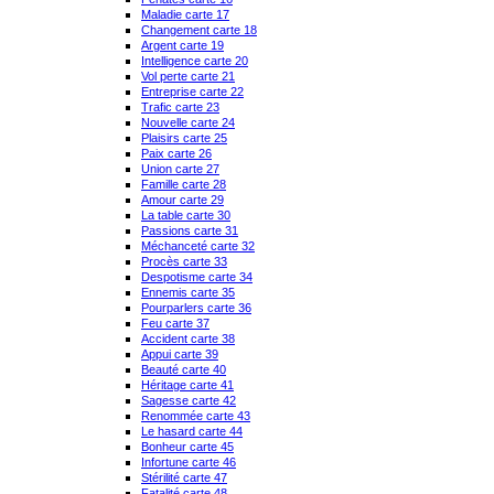
Maladie carte 17
Changement carte 18
Argent carte 19
Intelligence carte 20
Vol perte carte 21
Entreprise carte 22
Trafic carte 23
Nouvelle carte 24
Plaisirs carte 25
Paix carte 26
Union carte 27
Famille carte 28
Amour carte 29
La table carte 30
Passions carte 31
Méchanceté carte 32
Procès carte 33
Despotisme carte 34
Ennemis carte 35
Pourparlers carte 36
Feu carte 37
Accident carte 38
Appui carte 39
Beauté carte 40
Héritage carte 41
Sagesse carte 42
Renommée carte 43
Le hasard carte 44
Bonheur carte 45
Infortune carte 46
Stérilité carte 47
Fatalité carte 48