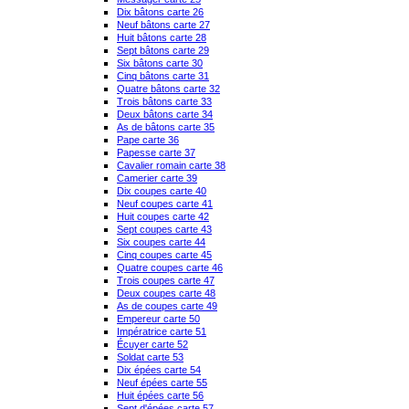
Dix bâtons carte 26
Neuf bâtons carte 27
Huit bâtons carte 28
Sept bâtons carte 29
Six bâtons carte 30
Cinq bâtons carte 31
Quatre bâtons carte 32
Trois bâtons carte 33
Deux bâtons carte 34
As de bâtons carte 35
Pape carte 36
Papesse carte 37
Cavalier romain carte 38
Camerier carte 39
Dix coupes carte 40
Neuf coupes carte 41
Huit coupes carte 42
Sept coupes carte 43
Six coupes carte 44
Cinq coupes carte 45
Quatre coupes carte 46
Trois coupes carte 47
Deux coupes carte 48
As de coupes carte 49
Empereur carte 50
Impératrice carte 51
Écuyer carte 52
Soldat carte 53
Dix épées carte 54
Neuf épées carte 55
Huit épées carte 56
Sept d'épées carte 57