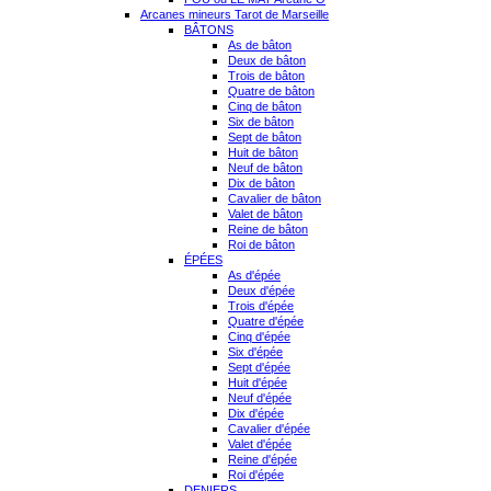
Arcanes mineurs Tarot de Marseille
BÂTONS
As de bâton
Deux de bâton
Trois de bâton
Quatre de bâton
Cinq de bâton
Six de bâton
Sept de bâton
Huit de bâton
Neuf de bâton
Dix de bâton
Cavalier de bâton
Valet de bâton
Reine de bâton
Roi de bâton
ÉPÉES
As d'épée
Deux d'épée
Trois d'épée
Quatre d'épée
Cinq d'épée
Six d'épée
Sept d'épée
Huit d'épée
Neuf d'épée
Dix d'épée
Cavalier d'épée
Valet d'épée
Reine d'épée
Roi d'épée
DENIERS