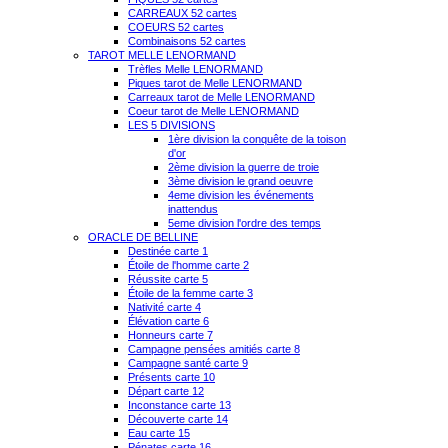
CARREAUX 52 cartes
COEURS 52 cartes
Combinaisons 52 cartes
TAROT MELLE LENORMAND
Trèfles Melle LENORMAND
Piques tarot de Melle LENORMAND
Carreaux tarot de Melle LENORMAND
Coeur tarot de Melle LENORMAND
LES 5 DIVISIONS
1ère division la conquête de la toison
d'or
2ème division la guerre de troie
3ème division le grand oeuvre
4eme division les événements
inattendus
5eme division l'ordre des temps
ORACLE DE BELLINE
Destinée carte 1
Étoile de l'homme carte 2
Réussite carte 5
Étoile de la femme carte 3
Nativité carte 4
Élévation carte 6
Honneurs carte 7
Campagne pensées amitiés carte 8
Campagne santé carte 9
Présents carte 10
Départ carte 12
Inconstance carte 13
Découverte carte 14
Eau carte 15
Pénates carte 16