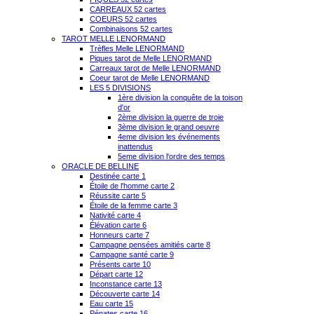
CARREAUX 52 cartes
COEURS 52 cartes
Combinaisons 52 cartes
TAROT MELLE LENORMAND
Trèfles Melle LENORMAND
Piques tarot de Melle LENORMAND
Carreaux tarot de Melle LENORMAND
Coeur tarot de Melle LENORMAND
LES 5 DIVISIONS
1ère division la conquête de la toison
d'or
2ème division la guerre de troie
3ème division le grand oeuvre
4eme division les événements
inattendus
5eme division l'ordre des temps
ORACLE DE BELLINE
Destinée carte 1
Étoile de l'homme carte 2
Réussite carte 5
Étoile de la femme carte 3
Nativité carte 4
Élévation carte 6
Honneurs carte 7
Campagne pensées amitiés carte 8
Campagne santé carte 9
Présents carte 10
Départ carte 12
Inconstance carte 13
Découverte carte 14
Eau carte 15
Pénates carte 16