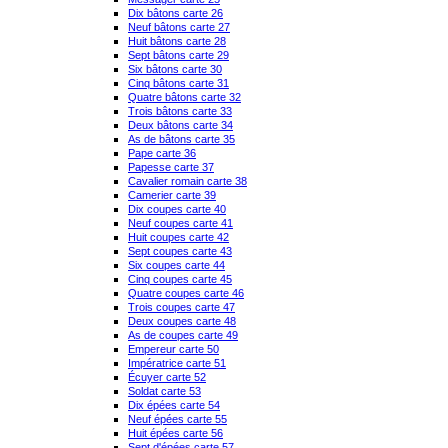
Dix bâtons carte 26
Neuf bâtons carte 27
Huit bâtons carte 28
Sept bâtons carte 29
Six bâtons carte 30
Cinq bâtons carte 31
Quatre bâtons carte 32
Trois bâtons carte 33
Deux bâtons carte 34
As de bâtons carte 35
Pape carte 36
Papesse carte 37
Cavalier romain carte 38
Camerier carte 39
Dix coupes carte 40
Neuf coupes carte 41
Huit coupes carte 42
Sept coupes carte 43
Six coupes carte 44
Cinq coupes carte 45
Quatre coupes carte 46
Trois coupes carte 47
Deux coupes carte 48
As de coupes carte 49
Empereur carte 50
Impératrice carte 51
Écuyer carte 52
Soldat carte 53
Dix épées carte 54
Neuf épées carte 55
Huit épées carte 56
Sept d'épées carte 57