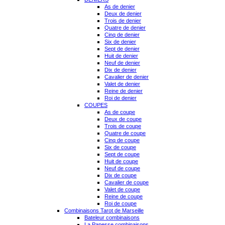
As de denier
Deux de denier
Trois de denier
Quatre de denier
Cinq de denier
Six de denier
Sept de denier
Huit de denier
Neuf de denier
Dix de denier
Cavalier de denier
Valet de denier
Reine de denier
Roi de denier
COUPES
As de coupe
Deux de coupe
Trois de coupe
Quatre de coupe
Cinq de coupe
Six de coupe
Sept de coupe
Huit de coupe
Neuf de coupe
Dix de coupe
Cavalier de coupe
Valet de coupe
Reine de coupe
Roi de coupe
Combinaisons Tarot de Marseille
Bateleur combinaisons
La Papesse combinaisons