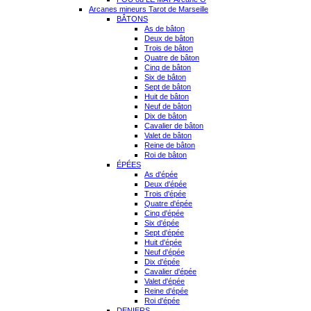
Arcanes mineurs Tarot de Marseille
BÂTONS
As de bâton
Deux de bâton
Trois de bâton
Quatre de bâton
Cinq de bâton
Six de bâton
Sept de bâton
Huit de bâton
Neuf de bâton
Dix de bâton
Cavalier de bâton
Valet de bâton
Reine de bâton
Roi de bâton
ÉPÉES
As d'épée
Deux d'épée
Trois d'épée
Quatre d'épée
Cinq d'épée
Six d'épée
Sept d'épée
Huit d'épée
Neuf d'épée
Dix d'épée
Cavalier d'épée
Valet d'épée
Reine d'épée
Roi d'épée
DENIERS