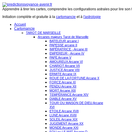
Apprendre à tirer les cartes, comprendre les configurations astrales pour lire son 
Initiation complète et gratuite à la
cartomancie
et à
l'astrologie
Accueil
Cartomancie
TAROT DE MARSEILLE
Arcanes majeurs Tarot de Marseille
BATELEUR arcane I
PAPESSE arcane II
IMPÉRATRICE - Arcane III
EMPEREUR - Arcane IV
PAPE Arcane V
AMOUREUX Arcane VI
CHARIOT Arcane VII
JUSTICE Arcane VIII
ERMITE Arcane IX
ROUE DE LA FORTUNE Arcane X
FORCE Arcane XI
PENDU Arcane XII
MORT Arcane XIII
TEMPÉRANCE Arcane XIV
DIABLE Arcane XV
TOUR OU MAISON DE DIEU Arcane
XVI
ETOILE Arcane XVII
LUNE Arcane XVIII
SOLEIL Arcane XIX
JUGEMENT Arcane XX
MONDE Arcane XXI
FOU ou LE MAT Arcane O