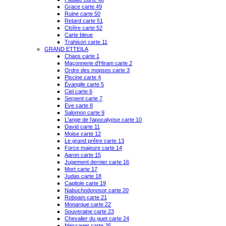
Grace carte 49
Ruine carte 50
Retard carte 51
Cloître carte 52
Carte bleue
Trahison carte 11
GRAND ETTEILA
Chaos carte 1
Maçonnerie d'Hiram carte 2
Ordre des mopses carte 3
Piscine carte 4
Évangile carte 5
Ciel carte 6
Serpent carte 7
Eve carte 8
Salomon carte 9
L'ange de l'apocalypse carte 10
David carte 11
Moise carte 12
Le grand prêtre carte 13
Force majeure carte 14
Aaron carte 15
Jugement dernier carte 16
Mort carte 17
Judas carte 18
Capitole carte 19
Nabuchodonosor carte 20
Roboam carte 21
Monarque carte 22
Souveraine carte 23
Chevalier du guet carte 24
Messager carte 25