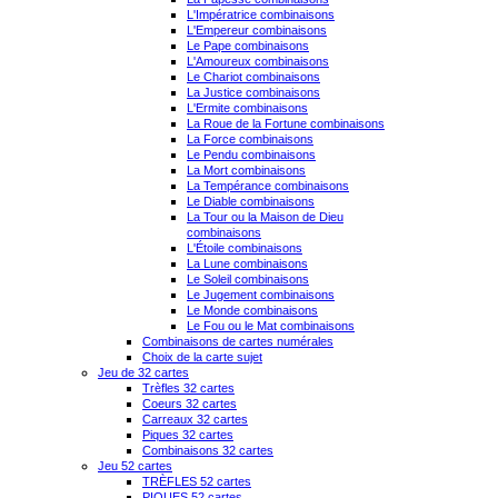
L'Impératrice combinaisons
L'Empereur combinaisons
Le Pape combinaisons
L'Amoureux combinaisons
Le Chariot combinaisons
La Justice combinaisons
L'Ermite combinaisons
La Roue de la Fortune combinaisons
La Force combinaisons
Le Pendu combinaisons
La Mort combinaisons
La Tempérance combinaisons
Le Diable combinaisons
La Tour ou la Maison de Dieu
combinaisons
L'Étoile combinaisons
La Lune combinaisons
Le Soleil combinaisons
Le Jugement combinaisons
Le Monde combinaisons
Le Fou ou le Mat combinaisons
Combinaisons de cartes numérales
Choix de la carte sujet
Jeu de 32 cartes
Trèfles 32 cartes
Coeurs 32 cartes
Carreaux 32 cartes
Piques 32 cartes
Combinaisons 32 cartes
Jeu 52 cartes
TRÈFLES 52 cartes
PIQUES 52 cartes