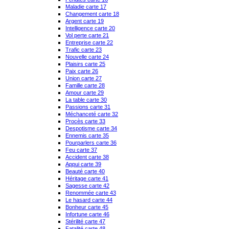
Maladie carte 17
Changement carte 18
Argent carte 19
Intelligence carte 20
Vol perte carte 21
Entreprise carte 22
Trafic carte 23
Nouvelle carte 24
Plaisirs carte 25
Paix carte 26
Union carte 27
Famille carte 28
Amour carte 29
La table carte 30
Passions carte 31
Méchanceté carte 32
Procès carte 33
Despotisme carte 34
Ennemis carte 35
Pourparlers carte 36
Feu carte 37
Accident carte 38
Appui carte 39
Beauté carte 40
Héritage carte 41
Sagesse carte 42
Renommée carte 43
Le hasard carte 44
Bonheur carte 45
Infortune carte 46
Stérilité carte 47
Fatalité carte 48