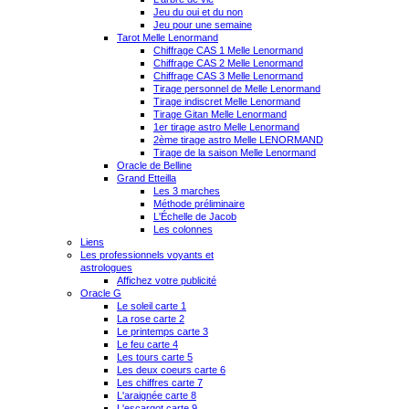
Jeu du oui et du non
Jeu pour une semaine
Tarot Melle Lenormand
Chiffrage CAS 1 Melle Lenormand
Chiffrage CAS 2 Melle Lenormand
Chiffrage CAS 3 Melle Lenormand
Tirage personnel de Melle Lenormand
Tirage indiscret Melle Lenormand
Tirage Gitan Melle Lenormand
1er tirage astro Melle Lenormand
2ème tirage astro Melle LENORMAND
Tirage de la saison Melle Lenormand
Oracle de Belline
Grand Etteilla
Les 3 marches
Méthode préliminaire
L'Échelle de Jacob
Les colonnes
Liens
Les professionnels voyants et
astrologues
Affichez votre publicité
Oracle G
Le soleil carte 1
La rose carte 2
Le printemps carte 3
Le feu carte 4
Les tours carte 5
Les deux coeurs carte 6
Les chiffres carte 7
L'araignée carte 8
L'escargot carte 9