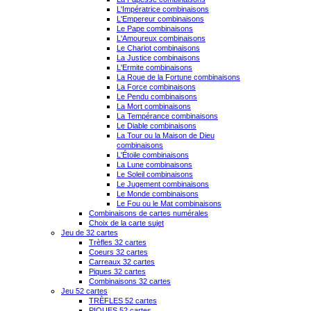
L'Impératrice combinaisons
L'Empereur combinaisons
Le Pape combinaisons
L'Amoureux combinaisons
Le Chariot combinaisons
La Justice combinaisons
L'Ermite combinaisons
La Roue de la Fortune combinaisons
La Force combinaisons
Le Pendu combinaisons
La Mort combinaisons
La Tempérance combinaisons
Le Diable combinaisons
La Tour ou la Maison de Dieu
combinaisons
L'Étoile combinaisons
La Lune combinaisons
Le Soleil combinaisons
Le Jugement combinaisons
Le Monde combinaisons
Le Fou ou le Mat combinaisons
Combinaisons de cartes numérales
Choix de la carte sujet
Jeu de 32 cartes
Trèfles 32 cartes
Coeurs 32 cartes
Carreaux 32 cartes
Piques 32 cartes
Combinaisons 32 cartes
Jeu 52 cartes
TRÈFLES 52 cartes
PIQUES 52 cartes