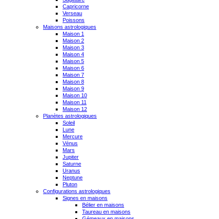
Capricorne
Verseau
Poissons
Maisons astrologiques
Maison 1
Maison 2
Maison 3
Maison 4
Maison 5
Maison 6
Maison 7
Maison 8
Maison 9
Maison 10
Maison 11
Maison 12
Planètes astrologiques
Soleil
Lune
Mercure
Vénus
Mars
Jupiter
Saturne
Uranus
Neptune
Pluton
Configurations astrologiques
Signes en maisons
Bélier en maisons
Taureau en maisons
Gémeaux en maisons