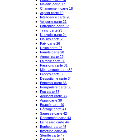
Maladie carte 17
Changement carte 18
Argent carte 19
Intelligence carte 20
Vol perte carte 21
Entreprise carte 22
Trafic carte 23
Nouvelle carte 24
Plaisirs carte 25
Paix carte 26
Union carte 27
Famille carte 28
Amour carte 29
La table carte 30
Passions carte 31
Méchanceté carte 32
Procès carte 33
Despotisme carte 34
Ennemis carte 35
Pourparlers carte 36
Feu carte 37
Accident carte 38
Appui carte 39
Beauté carte 40
Héritage carte 41
Sagesse carte 42
Renommée carte 43
Le hasard carte 44
Bonheur carte 45
Infortune carte 46
Stérilité carte 47
Fatalité carte 48