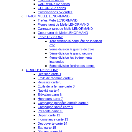
CARREAUX 52 cartes
COEURS 52 cartes
Combinaisons 52 cartes
TAROT MELLE LENORMAND
Trèfles Melle LENORMAND
Piques tarot de Melle LENORMAND
Carreaux tarot de Melle LENORMAND
Coeur tarot de Melle LENORMAND
LES 5 DIVISIONS
1ère division la conquête de la toison
d'or
2ème division la guerre de troie
3ème division le grand oeuvre
4eme division les événements
inattendus
5eme division l'ordre des temps
ORACLE DE BELLINE
Destinée carte 1
Étoile de l'homme carte 2
Réussite carte 5
Étoile de la femme carte 3
Nativité carte 4
Élévation carte 6
Honneurs carte 7
Campagne pensées amitiés carte 8
Campagne santé carte 9
Présents carte 10
Départ carte 12
Inconstance carte 13
Découverte carte 14
Eau carte 15
Pénates carte 16