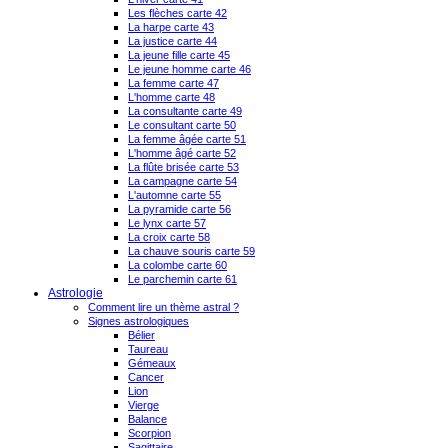
Les flèches carte 42
La harpe carte 43
La justice carte 44
La jeune fille carte 45
Le jeune homme carte 46
La femme carte 47
L'homme carte 48
La consultante carte 49
Le consultant carte 50
La femme âgée carte 51
L'homme âgé carte 52
La flûte brisée carte 53
La campagne carte 54
L'automne carte 55
La pyramide carte 56
Le lynx carte 57
La croix carte 58
La chauve souris carte 59
La colombe carte 60
Le parchemin carte 61
Astrologie
Comment lire un thème astral ?
Signes astrologiques
Bélier
Taureau
Gémeaux
Cancer
Lion
Vierge
Balance
Scorpion
Sagittaire