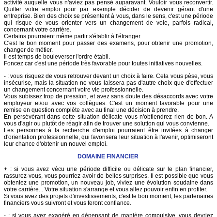
activité auquelle vous n'aviez pas pensé auparavant. Vouloir vous reconvertir.
Quitter votre emploi pour par exemple décider de devenir gérant d'une
entreprise. Bien des choix se présentent à vous, dans le sens, c'est une période
qui risque de vous orienter vers un changement de voie, parfois radical,
concernant votre carrière.
Certains pourraient même partir s'établir à l'étranger.
C'est le bon moment pour passer des examens, pour obtenir une promotion,
changer de métier.
Il est temps de bouleverser l'ordre établi.
Foncez car c'est une période très favorable pour toutes initiatives nouvelles.
- : vous risquez de vous retrouver devant un choix à faire. Cela vous pèse, vous
insécurise, mais la situation ne vous laissera pas d'autre choix que d'effectuer
un changement concernant votre vie professionnelle.
Vous subissez trop de pression, et avez sans doute des désaccords avec votre
employeur et/ou avec vos collègues. C'est un moment favorable pour une
remise en question complète avec au final une décision à prendre.
En persévérant dans cette situation délicate vous n'obtiendrez rien de bon. A
vous d'agir ou plutôt de réagir afin de trouver une solution qui vous convienne.
Les personnes à la recherche d'emploi pourraient être invitées à changer
d'orientation professionnelle, qui favorisera leur situation à l'avenir, optimiseront
leur chance d'obtenir un nouvel emploi.
DOMAINE FINANCIER
+ : si vous avez vécu une période difficile ou délicate sur le plan financier,
rassurez-vous, vous pourriez avoir de belles surprises. Il est possible que vous
obteniez une promotion, un nouveau job, viviez une évolution soudaine dans
votre carrière... Votre situation s'arrange et vous allez pouvoir enfin en profiter.
Si vous avez des projets d'investissements, c'est le bon moment, les partenaires
financiers vous suivront et vous feront confiance.
- : si vous avez exagéré en dépensant de manière compulsive, vous devriez