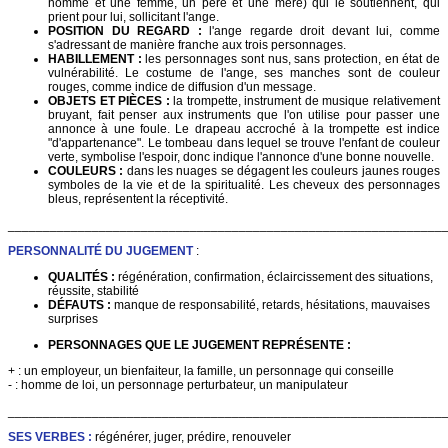
homme et une femme, un père et une mère) qui le soutiennent, qui
prient pour lui, sollicitant l'ange.
POSITION DU REGARD :
l'ange regarde droit devant lui, comme
s'adressant de manière franche aux trois personnages.
HABILLEMENT :
les personnages sont nus, sans protection, en état de
vulnérabilité. Le costume de l'ange, ses manches sont de couleur
rouges, comme indice de diffusion d'un message.
OBJETS ET PIÈCES :
la trompette, instrument de musique relativement
bruyant, fait penser aux instruments que l'on utilise pour passer une
annonce à une foule. Le drapeau accroché à la trompette est indice
"d'appartenance". Le tombeau dans lequel se trouve l'enfant de couleur
verte, symbolise l'espoir, donc indique l'annonce d'une bonne nouvelle.
COULEURS :
dans les nuages se dégagent les couleurs jaunes rouges
symboles de la vie et de la spiritualité. Les cheveux des personnages
bleus, représentent la réceptivité.
______________________________________________________________
PERSONNALITÉ DU JUGEMENT
:
QUALITÉS :
régénération, confirmation, éclaircissement des situations,
réussite, stabilité
DÉFAUTS :
manque de responsabilité, retards, hésitations, mauvaises
surprises
PERSONNAGES QUE LE JUGEMENT REPRÉSENTE :
+ : un employeur, un bienfaiteur, la famille, un personnage qui conseille
- : homme de loi, un personnage perturbateur, un manipulateur
______________________________________________________________
SES VERBES :
régénérer, juger, prédire, renouveler