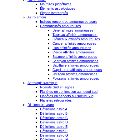
Maîtrises planétaires
Éléments astrologiques
Signes interceptés
Astro amour
Indices rencontres amoureuses astro
Compatibilités amoureuses
Bélier affinités amoureuses
Taureau affinités amoureuses
Gémeaux affinités amoureuses
Cancer affinités amoureuses
Lion affinités amoureuses
Vierge affinités amoureuses
Balance affinités amoureuses
Scorpion affinités amoureuses
Sagittaire affinités amoureuses
Capricorne affinités amoureuses
Verseau affinités amoureuses
Poissons affinités amoureuses
Astrologie karmique
Noeuds Sud en signes
Planètes en conjonction au noeud sud
Planètes en aspects au Noeud Sud
Planètes rétrogrades
Dictionnaire astro
Définitions astro A
Définitions astro B
Définitions astro C
Définitions astro D
Définitions astro E
Définitions astro F
Définitions astro G
Définitions astro H