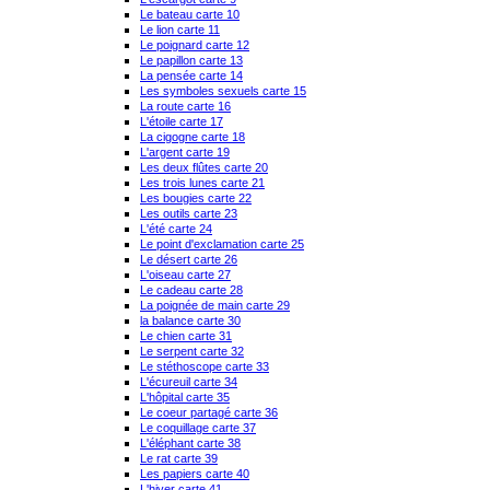
Le bateau carte 10
Le lion carte 11
Le poignard carte 12
Le papillon carte 13
La pensée carte 14
Les symboles sexuels carte 15
La route carte 16
L'étoile carte 17
La cigogne carte 18
L'argent carte 19
Les deux flûtes carte 20
Les trois lunes carte 21
Les bougies carte 22
Les outils carte 23
L'été carte 24
Le point d'exclamation carte 25
Le désert carte 26
L'oiseau carte 27
Le cadeau carte 28
La poignée de main carte 29
la balance carte 30
Le chien carte 31
Le serpent carte 32
Le stéthoscope carte 33
L'écureuil carte 34
L'hôpital carte 35
Le coeur partagé carte 36
Le coquillage carte 37
L'éléphant carte 38
Le rat carte 39
Les papiers carte 40
L'hiver carte 41