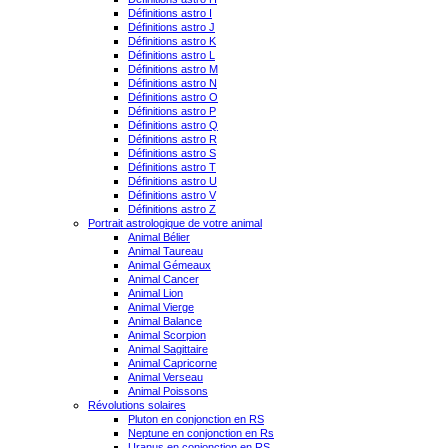
Définitions astro I
Définitions astro J
Définitions astro K
Définitions astro L
Définitions astro M
Définitions astro N
Définitions astro O
Définitions astro P
Définitions astro Q
Définitions astro R
Définitions astro S
Définitions astro T
Définitions astro U
Définitions astro V
Définitions astro Z
Portrait astrologique de votre animal
Animal Bélier
Animal Taureau
Animal Gémeaux
Animal Cancer
Animal Lion
Animal Vierge
Animal Balance
Animal Scorpion
Animal Sagittaire
Animal Capricorne
Animal Verseau
Animal Poissons
Révolutions solaires
Pluton en conjonction en RS
Neptune en conjonction en Rs
Uranus en conjonction en RS