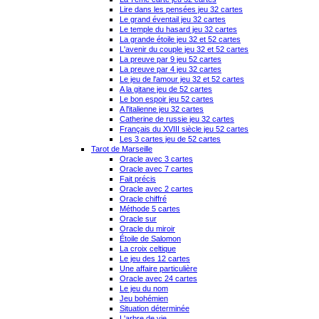
Lire dans les pensées jeu 32 cartes
Le grand éventail jeu 32 cartes
Le temple du hasard jeu 32 cartes
La grande étoile jeu 32 et 52 cartes
L'avenir du couple jeu 32 et 52 cartes
La preuve par 9 jeu 52 cartes
La preuve par 4 jeu 32 cartes
Le jeu de l'amour jeu 32 et 52 cartes
A la gitane jeu de 52 cartes
Le bon espoir jeu 52 cartes
A l'italienne jeu 32 cartes
Catherine de russie jeu 32 cartes
Français du XVIII siècle jeu 52 cartes
Les 3 cartes jeu de 52 cartes
Tarot de Marseille
Oracle avec 3 cartes
Oracle avec 7 cartes
Fait précis
Oracle avec 2 cartes
Oracle chiffré
Méthode 5 cartes
Oracle sur
Oracle du miroir
Étoile de Salomon
La croix celtique
Le jeu des 12 cartes
Une affaire particulière
Oracle avec 24 cartes
Le jeu du nom
Jeu bohémien
Situation déterminée
L'arbre de vie