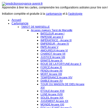
Apprendre à tirer les cartes, comprendre les configurations astrales pour lire son 
Initiation complète et gratuite à la
cartomancie
et à
l'astrologie
Accueil
Cartomancie
TAROT DE MARSEILLE
Arcanes majeurs Tarot de Marseille
BATELEUR arcane I
PAPESSE arcane II
IMPÉRATRICE - Arcane III
EMPEREUR - Arcane IV
PAPE Arcane V
AMOUREUX Arcane VI
CHARIOT Arcane VII
JUSTICE Arcane VIII
ERMITE Arcane IX
ROUE DE LA FORTUNE Arcane X
FORCE Arcane XI
PENDU Arcane XII
MORT Arcane XIII
TEMPÉRANCE Arcane XIV
DIABLE Arcane XV
TOUR OU MAISON DE DIEU Arcane
XVI
ETOILE Arcane XVII
LUNE Arcane XVIII
SOLEIL Arcane XIX
JUGEMENT Arcane XX
MONDE Arcane XXI
FOU ou LE MAT Arcane O