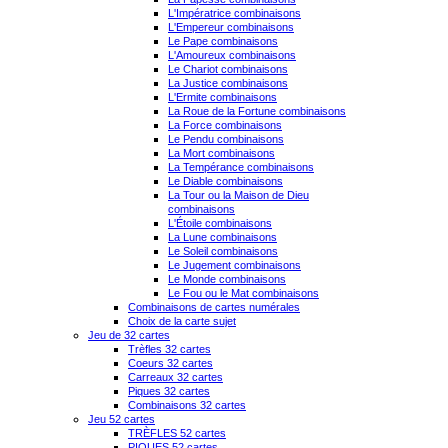
L'Impératrice combinaisons
L'Empereur combinaisons
Le Pape combinaisons
L'Amoureux combinaisons
Le Chariot combinaisons
La Justice combinaisons
L'Ermite combinaisons
La Roue de la Fortune combinaisons
La Force combinaisons
Le Pendu combinaisons
La Mort combinaisons
La Tempérance combinaisons
Le Diable combinaisons
La Tour ou la Maison de Dieu
combinaisons
L'Étoile combinaisons
La Lune combinaisons
Le Soleil combinaisons
Le Jugement combinaisons
Le Monde combinaisons
Le Fou ou le Mat combinaisons
Combinaisons de cartes numérales
Choix de la carte sujet
Jeu de 32 cartes
Trèfles 32 cartes
Coeurs 32 cartes
Carreaux 32 cartes
Piques 32 cartes
Combinaisons 32 cartes
Jeu 52 cartes
TRÈFLES 52 cartes
PIQUES 52 cartes