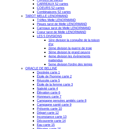
CARREAUX 52 cartes
COEURS 52 cartes
Combinaisons 52 cartes
TAROT MELLE LENORMAND
Trèfles Melle LENORMAND
Piques tarot de Melle LENORMAND
Carreaux tarot de Melle LENORMAND
Coeur tarot de Melle LENORMAND
LES 5 DIVISIONS
1ère division la conquête de la toison
d'or
2ème division la guerre de troie
3ème division le grand oeuvre
4eme division les événements
inattendus
5eme division l'ordre des temps
ORACLE DE BELLINE
Destinée carte 1
Étoile de l'homme carte 2
Réussite carte 5
Étoile de la femme carte 3
Nativité carte 4
Élévation carte 6
Honneurs carte 7
Campagne pensées amitiés carte 8
Campagne santé carte 9
Présents carte 10
Départ carte 12
Inconstance carte 13
Découverte carte 14
Eau carte 15
Pénates carte 16