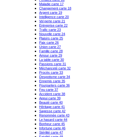
Maladie carte 17
Changement carte 18
Argent carte 19
Intelligence carte 20
Vol perte carte 21
Entreprise carte 22
Trafic carte 23
Nouvelle carte 24
Plaisirs carte 25
Paix carte 26
Union carte 27
Famille carte 28
Amour carte 29
La table carte 30
Passions carte 31
Méchanceté carte 32
Procès carte 33
Despotisme carte 34
Ennemis carte 35
Pourparlers carte 36
Feu carte 37
Accident carte 38
Appui carte 39
Beauté carte 40
Héritage carte 41
Sagesse carte 42
Renommée carte 43
Le hasard carte 44
Bonheur carte 45
Infortune carte 46
Stérilité carte 47
Fatalité carte 48