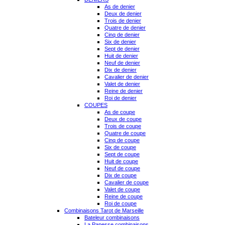
As de denier
Deux de denier
Trois de denier
Quatre de denier
Cinq de denier
Six de denier
Sept de denier
Huit de denier
Neuf de denier
Dix de denier
Cavalier de denier
Valet de denier
Reine de denier
Roi de denier
COUPES
As de coupe
Deux de coupe
Trois de coupe
Quatre de coupe
Cinq de coupe
Six de coupe
Sept de coupe
Huit de coupe
Neuf de coupe
Dix de coupe
Cavalier de coupe
Valet de coupe
Reine de coupe
Roi de coupe
Combinaisons Tarot de Marseille
Bateleur combinaisons
La Papesse combinaisons