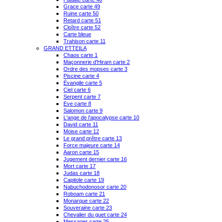
Grace carte 49
Ruine carte 50
Retard carte 51
Cloître carte 52
Carte bleue
Trahison carte 11
GRAND ETTEILA
Chaos carte 1
Maçonnerie d'Hiram carte 2
Ordre des mopses carte 3
Piscine carte 4
Évangile carte 5
Ciel carte 6
Serpent carte 7
Eve carte 8
Salomon carte 9
L'ange de l'apocalypse carte 10
David carte 11
Moise carte 12
Le grand prêtre carte 13
Force majeure carte 14
Aaron carte 15
Jugement dernier carte 16
Mort carte 17
Judas carte 18
Capitole carte 19
Nabuchodonosor carte 20
Roboam carte 21
Monarque carte 22
Souveraine carte 23
Chevalier du guet carte 24
Messager carte 25