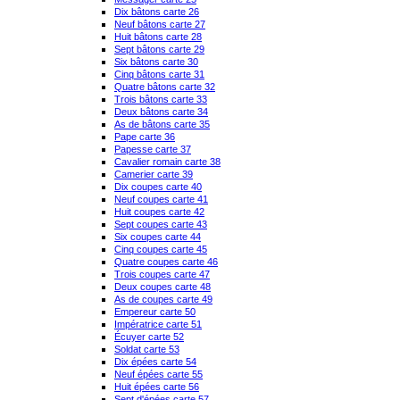
Dix bâtons carte 26
Neuf bâtons carte 27
Huit bâtons carte 28
Sept bâtons carte 29
Six bâtons carte 30
Cinq bâtons carte 31
Quatre bâtons carte 32
Trois bâtons carte 33
Deux bâtons carte 34
As de bâtons carte 35
Pape carte 36
Papesse carte 37
Cavalier romain carte 38
Camerier carte 39
Dix coupes carte 40
Neuf coupes carte 41
Huit coupes carte 42
Sept coupes carte 43
Six coupes carte 44
Cinq coupes carte 45
Quatre coupes carte 46
Trois coupes carte 47
Deux coupes carte 48
As de coupes carte 49
Empereur carte 50
Impératrice carte 51
Écuyer carte 52
Soldat carte 53
Dix épées carte 54
Neuf épées carte 55
Huit épées carte 56
Sept d'épées carte 57