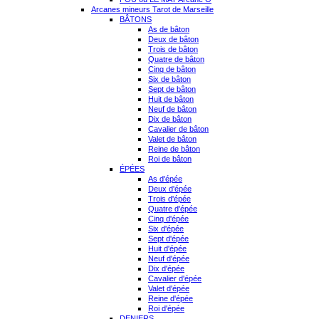
Arcanes mineurs Tarot de Marseille
BÂTONS
As de bâton
Deux de bâton
Trois de bâton
Quatre de bâton
Cinq de bâton
Six de bâton
Sept de bâton
Huit de bâton
Neuf de bâton
Dix de bâton
Cavalier de bâton
Valet de bâton
Reine de bâton
Roi de bâton
ÉPÉES
As d'épée
Deux d'épée
Trois d'épée
Quatre d'épée
Cinq d'épée
Six d'épée
Sept d'épée
Huit d'épée
Neuf d'épée
Dix d'épée
Cavalier d'épée
Valet d'épée
Reine d'épée
Roi d'épée
DENIERS