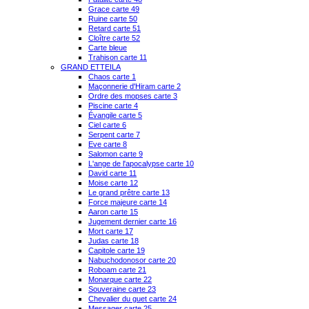
Grace carte 49
Ruine carte 50
Retard carte 51
Cloître carte 52
Carte bleue
Trahison carte 11
GRAND ETTEILA
Chaos carte 1
Maçonnerie d'Hiram carte 2
Ordre des mopses carte 3
Piscine carte 4
Évangile carte 5
Ciel carte 6
Serpent carte 7
Eve carte 8
Salomon carte 9
L'ange de l'apocalypse carte 10
David carte 11
Moise carte 12
Le grand prêtre carte 13
Force majeure carte 14
Aaron carte 15
Jugement dernier carte 16
Mort carte 17
Judas carte 18
Capitole carte 19
Nabuchodonosor carte 20
Roboam carte 21
Monarque carte 22
Souveraine carte 23
Chevalier du guet carte 24
Messager carte 25