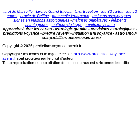
tarot de Marseille
-
tarot le Grand Etteilla
-
tarot Egyptien
-
jeu 32 cartes
-
jeu 52
cartes
-
oracle de Belline
-
tarot melle lenormand
-
maisons astrologiques
-
signes en maisons astrologiques
-
maîtrises planétaires
-
éléments
astrologiques
-
méthode de tirage
-
révolution solaire
apprendre à tirer les cartes - astrologie gratuite - previsions astrologiques -
predictions voyance - prédire l'avenir - intitiation à la voyance - astro amour
- compatibilites amoureuses astro
Copyright © 2026 predictionsvoyance-avenir.fr
Copyright
:
les textes et le logo de ce site
http://www.predictionsvoyance-
avenir.fr
sont protégés par le droit d'auteur.
Toute reproduction ou exploitation de ces contenus est strictement interdite.