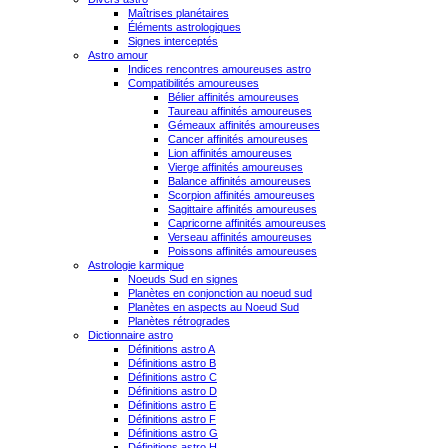
Maîtrises planétaires
Éléments astrologiques
Signes interceptés
Astro amour
Indices rencontres amoureuses astro
Compatibilités amoureuses
Bélier affinités amoureuses
Taureau affinités amoureuses
Gémeaux affinités amoureuses
Cancer affinités amoureuses
Lion affinités amoureuses
Vierge affinités amoureuses
Balance affinités amoureuses
Scorpion affinités amoureuses
Sagittaire affinités amoureuses
Capricorne affinités amoureuses
Verseau affinités amoureuses
Poissons affinités amoureuses
Astrologie karmique
Noeuds Sud en signes
Planètes en conjonction au noeud sud
Planètes en aspects au Noeud Sud
Planètes rétrogrades
Dictionnaire astro
Définitions astro A
Définitions astro B
Définitions astro C
Définitions astro D
Définitions astro E
Définitions astro F
Définitions astro G
Définitions astro H