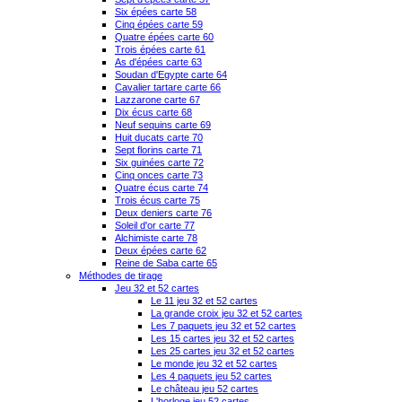
Six épées carte 58
Cinq épées carte 59
Quatre épées carte 60
Trois épées carte 61
As d'épées carte 63
Soudan d'Egypte carte 64
Cavalier tartare carte 66
Lazzarone carte 67
Dix écus carte 68
Neuf sequins carte 69
Huit ducats carte 70
Sept florins carte 71
Six guinées carte 72
Cinq onces carte 73
Quatre écus carte 74
Trois écus carte 75
Deux deniers carte 76
Soleil d'or carte 77
Alchimiste carte 78
Deux épées carte 62
Reine de Saba carte 65
Méthodes de tirage
Jeu 32 et 52 cartes
Le 11 jeu 32 et 52 cartes
La grande croix jeu 32 et 52 cartes
Les 7 paquets jeu 32 et 52 cartes
Les 15 cartes jeu 32 et 52 cartes
Les 25 cartes jeu 32 et 52 cartes
Le monde jeu 32 et 52 cartes
Les 4 paquets jeu 52 cartes
Le château jeu 52 cartes
L'horloge jeu 52 cartes