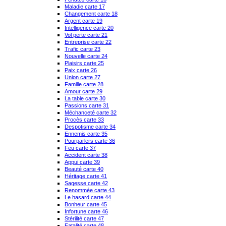
Maladie carte 17
Changement carte 18
Argent carte 19
Intelligence carte 20
Vol perte carte 21
Entreprise carte 22
Trafic carte 23
Nouvelle carte 24
Plaisirs carte 25
Paix carte 26
Union carte 27
Famille carte 28
Amour carte 29
La table carte 30
Passions carte 31
Méchanceté carte 32
Procès carte 33
Despotisme carte 34
Ennemis carte 35
Pourparlers carte 36
Feu carte 37
Accident carte 38
Appui carte 39
Beauté carte 40
Héritage carte 41
Sagesse carte 42
Renommée carte 43
Le hasard carte 44
Bonheur carte 45
Infortune carte 46
Stérilité carte 47
Fatalité carte 48