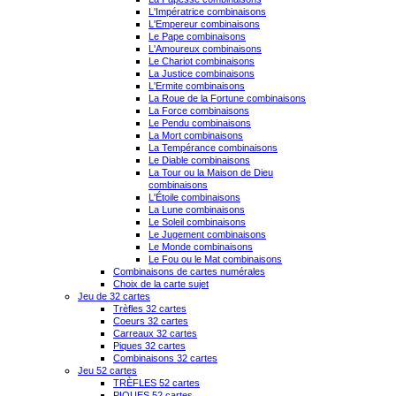
L'Impératrice combinaisons
L'Empereur combinaisons
Le Pape combinaisons
L'Amoureux combinaisons
Le Chariot combinaisons
La Justice combinaisons
L'Ermite combinaisons
La Roue de la Fortune combinaisons
La Force combinaisons
Le Pendu combinaisons
La Mort combinaisons
La Tempérance combinaisons
Le Diable combinaisons
La Tour ou la Maison de Dieu
combinaisons
L'Étoile combinaisons
La Lune combinaisons
Le Soleil combinaisons
Le Jugement combinaisons
Le Monde combinaisons
Le Fou ou le Mat combinaisons
Combinaisons de cartes numérales
Choix de la carte sujet
Jeu de 32 cartes
Trèfles 32 cartes
Coeurs 32 cartes
Carreaux 32 cartes
Piques 32 cartes
Combinaisons 32 cartes
Jeu 52 cartes
TRÈFLES 52 cartes
PIQUES 52 cartes