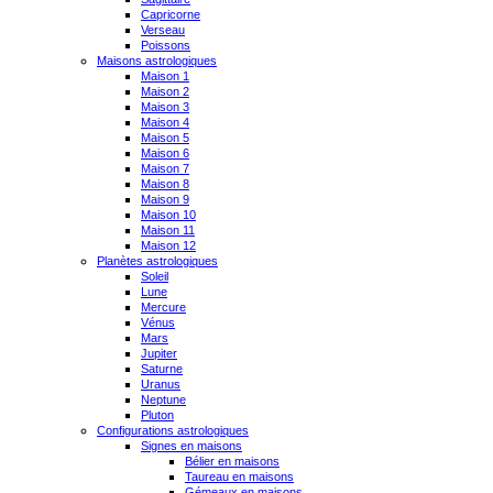
Capricorne
Verseau
Poissons
Maisons astrologiques
Maison 1
Maison 2
Maison 3
Maison 4
Maison 5
Maison 6
Maison 7
Maison 8
Maison 9
Maison 10
Maison 11
Maison 12
Planètes astrologiques
Soleil
Lune
Mercure
Vénus
Mars
Jupiter
Saturne
Uranus
Neptune
Pluton
Configurations astrologiques
Signes en maisons
Bélier en maisons
Taureau en maisons
Gémeaux en maisons