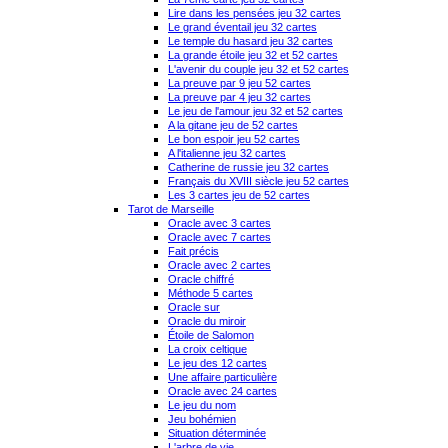
Lire dans les pensées jeu 32 cartes
Le grand éventail jeu 32 cartes
Le temple du hasard jeu 32 cartes
La grande étoile jeu 32 et 52 cartes
L'avenir du couple jeu 32 et 52 cartes
La preuve par 9 jeu 52 cartes
La preuve par 4 jeu 32 cartes
Le jeu de l'amour jeu 32 et 52 cartes
A la gitane jeu de 52 cartes
Le bon espoir jeu 52 cartes
A l'italienne jeu 32 cartes
Catherine de russie jeu 32 cartes
Français du XVIII siècle jeu 52 cartes
Les 3 cartes jeu de 52 cartes
Tarot de Marseille
Oracle avec 3 cartes
Oracle avec 7 cartes
Fait précis
Oracle avec 2 cartes
Oracle chiffré
Méthode 5 cartes
Oracle sur
Oracle du miroir
Étoile de Salomon
La croix celtique
Le jeu des 12 cartes
Une affaire particulière
Oracle avec 24 cartes
Le jeu du nom
Jeu bohémien
Situation déterminée
L'arbre de vie