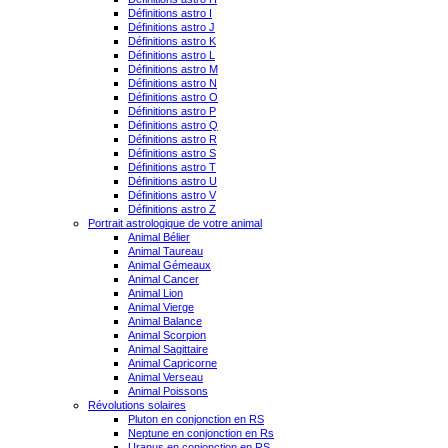
Définitions astro I
Définitions astro J
Définitions astro K
Définitions astro L
Définitions astro M
Définitions astro N
Définitions astro O
Définitions astro P
Définitions astro Q
Définitions astro R
Définitions astro S
Définitions astro T
Définitions astro U
Définitions astro V
Définitions astro Z
Portrait astrologique de votre animal
Animal Bélier
Animal Taureau
Animal Gémeaux
Animal Cancer
Animal Lion
Animal Vierge
Animal Balance
Animal Scorpion
Animal Sagittaire
Animal Capricorne
Animal Verseau
Animal Poissons
Révolutions solaires
Pluton en conjonction en RS
Neptune en conjonction en Rs
Uranus en conjonction en RS