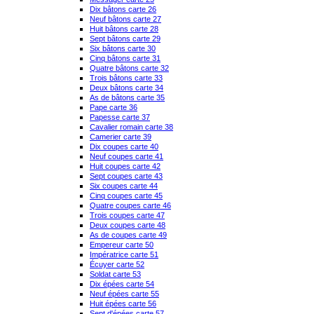
Dix bâtons carte 26
Neuf bâtons carte 27
Huit bâtons carte 28
Sept bâtons carte 29
Six bâtons carte 30
Cinq bâtons carte 31
Quatre bâtons carte 32
Trois bâtons carte 33
Deux bâtons carte 34
As de bâtons carte 35
Pape carte 36
Papesse carte 37
Cavalier romain carte 38
Camerier carte 39
Dix coupes carte 40
Neuf coupes carte 41
Huit coupes carte 42
Sept coupes carte 43
Six coupes carte 44
Cinq coupes carte 45
Quatre coupes carte 46
Trois coupes carte 47
Deux coupes carte 48
As de coupes carte 49
Empereur carte 50
Impératrice carte 51
Écuyer carte 52
Soldat carte 53
Dix épées carte 54
Neuf épées carte 55
Huit épées carte 56
Sept d'épées carte 57