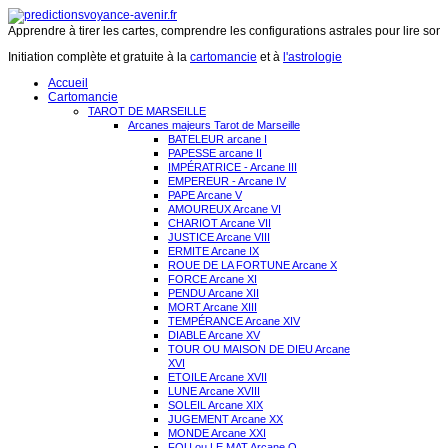
Apprendre à tirer les cartes, comprendre les configurations astrales pour lire son 
Initiation complète et gratuite à la
cartomancie
et à
l'astrologie
Accueil
Cartomancie
TAROT DE MARSEILLE
Arcanes majeurs Tarot de Marseille
BATELEUR arcane I
PAPESSE arcane II
IMPÉRATRICE - Arcane III
EMPEREUR - Arcane IV
PAPE Arcane V
AMOUREUX Arcane VI
CHARIOT Arcane VII
JUSTICE Arcane VIII
ERMITE Arcane IX
ROUE DE LA FORTUNE Arcane X
FORCE Arcane XI
PENDU Arcane XII
MORT Arcane XIII
TEMPÉRANCE Arcane XIV
DIABLE Arcane XV
TOUR OU MAISON DE DIEU Arcane
XVI
ETOILE Arcane XVII
LUNE Arcane XVIII
SOLEIL Arcane XIX
JUGEMENT Arcane XX
MONDE Arcane XXI
FOU ou LE MAT Arcane O