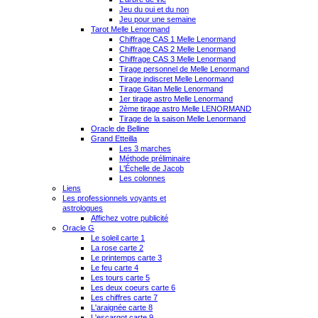
Jeu du oui et du non
Jeu pour une semaine
Tarot Melle Lenormand
Chiffrage CAS 1 Melle Lenormand
Chiffrage CAS 2 Melle Lenormand
Chiffrage CAS 3 Melle Lenormand
Tirage personnel de Melle Lenormand
Tirage indiscret Melle Lenormand
Tirage Gitan Melle Lenormand
1er tirage astro Melle Lenormand
2ème tirage astro Melle LENORMAND
Tirage de la saison Melle Lenormand
Oracle de Belline
Grand Etteilla
Les 3 marches
Méthode préliminaire
L'Échelle de Jacob
Les colonnes
Liens
Les professionnels voyants et
astrologues
Affichez votre publicité
Oracle G
Le soleil carte 1
La rose carte 2
Le printemps carte 3
Le feu carte 4
Les tours carte 5
Les deux coeurs carte 6
Les chiffres carte 7
L'araignée carte 8
L'escargot carte 9