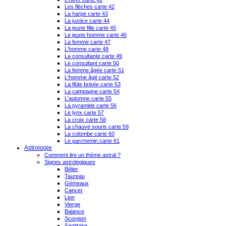
Les flèches carte 42
La harpe carte 43
La justice carte 44
La jeune fille carte 45
Le jeune homme carte 46
La femme carte 47
L'homme carte 48
La consultante carte 49
Le consultant carte 50
La femme âgée carte 51
L'homme âgé carte 52
La flûte brisée carte 53
La campagne carte 54
L'automne carte 55
La pyramide carte 56
Le lynx carte 57
La croix carte 58
La chauve souris carte 59
La colombe carte 60
Le parchemin carte 61
Astrologie
Comment lire un thème astral ?
Signes astrologiques
Bélier
Taureau
Gémeaux
Cancer
Lion
Vierge
Balance
Scorpion
Sagittaire