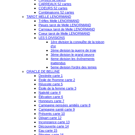
CARREAUX 52 cartes
COEURS 52 cartes
Combinaisons 52 cartes
TAROT MELLE LENORMAND
Trèfles Melle LENORMAND
Piques tarot de Melle LENORMAND
Carreaux tarot de Melle LENORMAND
Coeur tarot de Melle LENORMAND
LES 5 DIVISIONS
1ère division la conquête de la toison
d'or
2ème division la guerre de troie
3ème division le grand oeuvre
4eme division les événements
inattendus
5eme division l'ordre des temps
ORACLE DE BELLINE
Destinée carte 1
Étoile de l'homme carte 2
Réussite carte 5
Étoile de la femme carte 3
Nativité carte 4
Élévation carte 6
Honneurs carte 7
Campagne pensées amitiés carte 8
Campagne santé carte 9
Présents carte 10
Départ carte 12
Inconstance carte 13
Découverte carte 14
Eau carte 15
Pénates carte 16