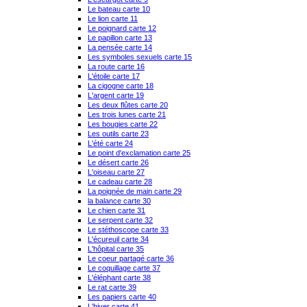
Le bateau carte 10
Le lion carte 11
Le poignard carte 12
Le papillon carte 13
La pensée carte 14
Les symboles sexuels carte 15
La route carte 16
L'étoile carte 17
La cigogne carte 18
L'argent carte 19
Les deux flûtes carte 20
Les trois lunes carte 21
Les bougies carte 22
Les outils carte 23
L'été carte 24
Le point d'exclamation carte 25
Le désert carte 26
L'oiseau carte 27
Le cadeau carte 28
La poignée de main carte 29
la balance carte 30
Le chien carte 31
Le serpent carte 32
Le stéthoscope carte 33
L'écureuil carte 34
L'hôpital carte 35
Le coeur partagé carte 36
Le coquillage carte 37
L'éléphant carte 38
Le rat carte 39
Les papiers carte 40
L'hiver carte 41