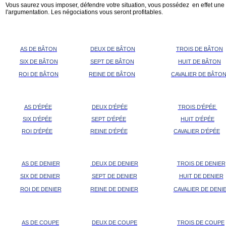
Vous saurez vous imposer, défendre votre situation, vous possédez en effet une
l'argumentation. Les négociations vous seront profitables.
AS DE BÂTON
DEUX DE BÂTON
TROIS DE BÂTON
SIX DE BÂTON
SEPT DE BÂTON
HUIT DE BÂTON
ROI DE BÂTON
REINE DE BÂTON
CAVALIER DE BÂTO
AS D'ÉPÉE
DEUX D'ÉPÉE
TROIS D'ÉPÉE
SIX D'ÉPÉE
SEPT D'ÉPÉE
HUIT D'ÉPÉE
ROI D'ÉPÉE
REINE D'ÉPÉE
CAVALIER D'ÉPÉE
AS DE DENIER
DEUX DE DENIER
TROIS DE DENIER
SIX DE DENIER
SEPT DE DENIER
HUIT DE DENIER
ROI DE DENIER
REINE DE DENIER
CAVALIER DE DENI
AS DE COUPE
DEUX DE COUPE
TROIS DE COUPE