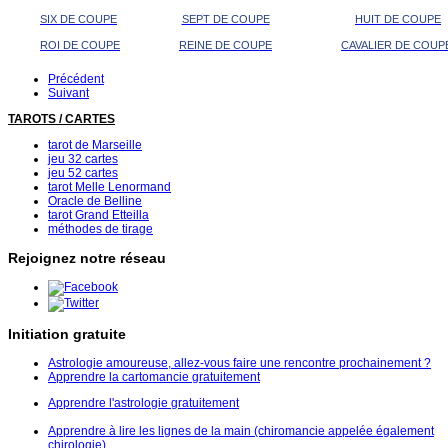
SIX DE COUPE
SEPT DE COUPE
HUIT DE COUPE
ROI DE COUPE
REINE DE COUPE
CAVALIER DE COUP
Précédent
Suivant
TAROTS / CARTES
tarot de Marseille
jeu 32 cartes
jeu 52 cartes
tarot Melle Lenormand
Oracle de Belline
tarot Grand Etteilla
méthodes de tirage
Rejoignez notre réseau
Initiation gratuite
Astrologie amoureuse, allez-vous faire une rencontre prochainement ?
Apprendre la cartomancie gratuitement
Apprendre l'astrologie gratuitement
Apprendre à lire les lignes de la main (chiromancie appelée également
chirologie)