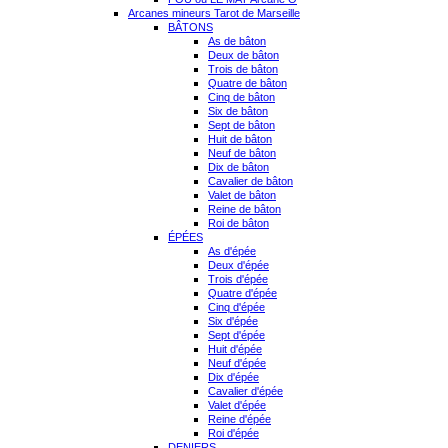
Arcanes mineurs Tarot de Marseille
BÂTONS
As de bâton
Deux de bâton
Trois de bâton
Quatre de bâton
Cinq de bâton
Six de bâton
Sept de bâton
Huit de bâton
Neuf de bâton
Dix de bâton
Cavalier de bâton
Valet de bâton
Reine de bâton
Roi de bâton
ÉPÉES
As d'épée
Deux d'épée
Trois d'épée
Quatre d'épée
Cinq d'épée
Six d'épée
Sept d'épée
Huit d'épée
Neuf d'épée
Dix d'épée
Cavalier d'épée
Valet d'épée
Reine d'épée
Roi d'épée
DENIERS