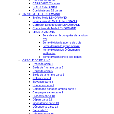
CARREAUX 52 cartes
COEURS 52 cartes
Combinaisons 52 cartes
TAROT MELLE LENORMAND
Trèfles Melle LENORMAND
Piques tarot de Melle LENORMAND
Carreaux tarot de Melle LENORMAND
Coeur tarot de Melle LENORMAND
LES 5 DIVISIONS
1ère division la conquête de la toison
d'or
2ème division la guerre de troie
3ème division le grand oeuvre
4eme division les événements
inattendus
5eme division l'ordre des temps
ORACLE DE BELLINE
Destinée carte 1
Étoile de l'homme carte 2
Réussite carte 5
Étoile de la femme carte 3
Nativité carte 4
Élévation carte 6
Honneurs carte 7
Campagne pensées amitiés carte 8
Campagne santé carte 9
Présents carte 10
Départ carte 12
Inconstance carte 13
Découverte carte 14
Eau carte 15
Pénates carte 16