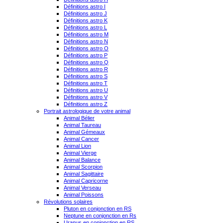
Définitions astro I
Définitions astro J
Définitions astro K
Définitions astro L
Définitions astro M
Définitions astro N
Définitions astro O
Définitions astro P
Définitions astro Q
Définitions astro R
Définitions astro S
Définitions astro T
Définitions astro U
Définitions astro V
Définitions astro Z
Portrait astrologique de votre animal
Animal Bélier
Animal Taureau
Animal Gémeaux
Animal Cancer
Animal Lion
Animal Vierge
Animal Balance
Animal Scorpion
Animal Sagittaire
Animal Capricorne
Animal Verseau
Animal Poissons
Révolutions solaires
Pluton en conjonction en RS
Neptune en conjonction en Rs
Uranus en conjonction en RS