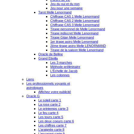
Jeu du oui et du non
Jeu pour une semaine
Tarot Melle Lenormand
Chiffrage CAS 1 Melle Lenormand
Chiffrage CAS 2 Melle Lenormand
Chiffrage CAS 3 Melle Lenormand
Tirage personnel de Melle Lenormand
Tirage indiscret Melle Lenormand
Tirage Gitan Melle Lenormand
1er tirage astro Melle Lenormand
2ème tirage astro Melle LENORMAND
Tirage de la saison Melle Lenormand
Oracle de Belline
Grand Etteilla
Les 3 marches
Méthode préliminaire
L'Échelle de Jacob
Les colonnes
Liens
Les professionnels voyants et
astrologues
Affichez votre publicité
Oracle G
Le soleil carte 1
La rose carte 2
Le printemps carte 3
Le feu carte 4
Les tours carte 5
Les deux coeurs carte 6
Les chiffres carte 7
L'araignée carte 8
L'escargot carte 9