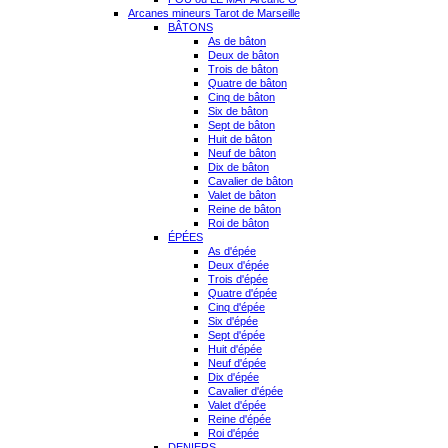
Arcanes mineurs Tarot de Marseille
BÂTONS
As de bâton
Deux de bâton
Trois de bâton
Quatre de bâton
Cinq de bâton
Six de bâton
Sept de bâton
Huit de bâton
Neuf de bâton
Dix de bâton
Cavalier de bâton
Valet de bâton
Reine de bâton
Roi de bâton
ÉPÉES
As d'épée
Deux d'épée
Trois d'épée
Quatre d'épée
Cinq d'épée
Six d'épée
Sept d'épée
Huit d'épée
Neuf d'épée
Dix d'épée
Cavalier d'épée
Valet d'épée
Reine d'épée
Roi d'épée
DENIERS