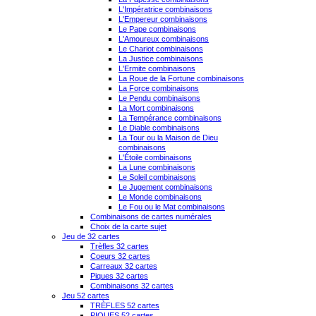
L'Impératrice combinaisons
L'Empereur combinaisons
Le Pape combinaisons
L'Amoureux combinaisons
Le Chariot combinaisons
La Justice combinaisons
L'Ermite combinaisons
La Roue de la Fortune combinaisons
La Force combinaisons
Le Pendu combinaisons
La Mort combinaisons
La Tempérance combinaisons
Le Diable combinaisons
La Tour ou la Maison de Dieu
combinaisons
L'Étoile combinaisons
La Lune combinaisons
Le Soleil combinaisons
Le Jugement combinaisons
Le Monde combinaisons
Le Fou ou le Mat combinaisons
Combinaisons de cartes numérales
Choix de la carte sujet
Jeu de 32 cartes
Trèfles 32 cartes
Coeurs 32 cartes
Carreaux 32 cartes
Piques 32 cartes
Combinaisons 32 cartes
Jeu 52 cartes
TRÈFLES 52 cartes
PIQUES 52 cartes