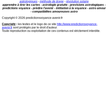
astrologiques
-
méthode de tirage
-
révolution solaire
apprendre à tirer les cartes - astrologie gratuite - previsions astrologiques -
predictions voyance - prédire l'avenir - intitiation à la voyance - astro amour
- compatibilites amoureuses astro
Copyright © 2026 predictionsvoyance-avenir.fr
Copyright
:
les textes et le logo de ce site
http://www.predictionsvoyance-
avenir.fr
sont protégés par le droit d'auteur.
Toute reproduction ou exploitation de ces contenus est strictement interdite.