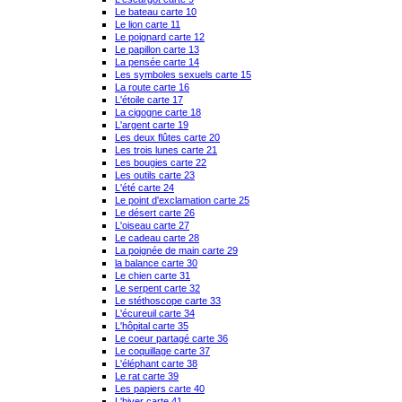
Le bateau carte 10
Le lion carte 11
Le poignard carte 12
Le papillon carte 13
La pensée carte 14
Les symboles sexuels carte 15
La route carte 16
L'étoile carte 17
La cigogne carte 18
L'argent carte 19
Les deux flûtes carte 20
Les trois lunes carte 21
Les bougies carte 22
Les outils carte 23
L'été carte 24
Le point d'exclamation carte 25
Le désert carte 26
L'oiseau carte 27
Le cadeau carte 28
La poignée de main carte 29
la balance carte 30
Le chien carte 31
Le serpent carte 32
Le stéthoscope carte 33
L'écureuil carte 34
L'hôpital carte 35
Le coeur partagé carte 36
Le coquillage carte 37
L'éléphant carte 38
Le rat carte 39
Les papiers carte 40
L'hiver carte 41