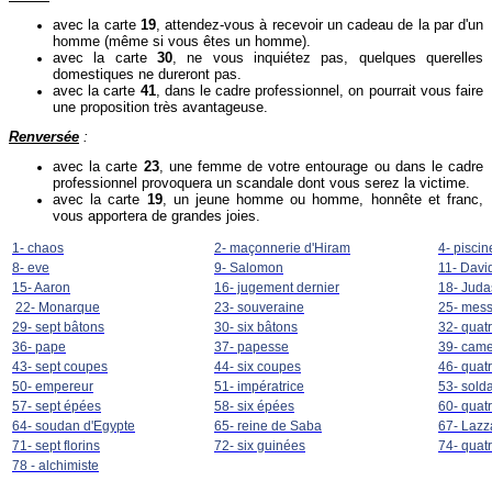
avec la carte
19
, attendez-vous à recevoir un cadeau de la par d'un
homme (même si vous êtes un homme).
avec la carte
30
, ne vous inquiétez pas, quelques querelles
domestiques ne dureront pas.
avec la carte
41
, dans le cadre professionnel, on pourrait vous faire
une proposition très avantageuse.
Renversée
:
avec la carte
23
, une femme de votre entourage ou dans le cadre
professionnel provoquera un scandale dont vous serez la victime.
avec la carte
19
, un jeune homme ou homme, honnête et franc,
vous apportera de grandes joies.
1- chaos
2- maçonnerie d'Hiram
4- piscin
8- eve
9- Salomon
11- Davi
15- Aaron
16- jugement dernier
18- Juda
22- Monarque
23- souveraine
25- mes
29- sept bâtons
30- six bâtons
32- quat
36- pape
37- papesse
39- came
43- sept coupes
44- six coupes
46- quat
50- empereur
51- impératrice
53- solda
57- sept épées
58- six épées
60- quat
64- soudan d'Egypte
65- reine de Saba
67- Lazz
71- sept florins
72- six guinées
74- quat
78 - alchimiste