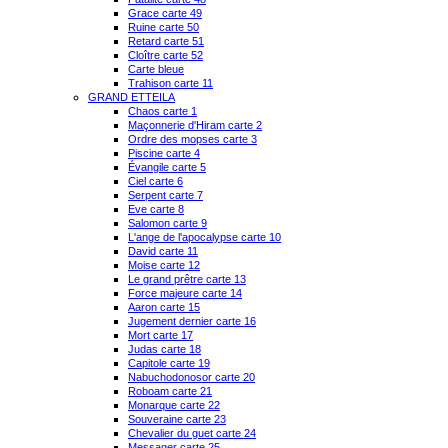
Grace carte 49
Ruine carte 50
Retard carte 51
Cloître carte 52
Carte bleue
Trahison carte 11
GRAND ETTEILA
Chaos carte 1
Maçonnerie d'Hiram carte 2
Ordre des mopses carte 3
Piscine carte 4
Évangile carte 5
Ciel carte 6
Serpent carte 7
Eve carte 8
Salomon carte 9
L'ange de l'apocalypse carte 10
David carte 11
Moise carte 12
Le grand prêtre carte 13
Force majeure carte 14
Aaron carte 15
Jugement dernier carte 16
Mort carte 17
Judas carte 18
Capitole carte 19
Nabuchodonosor carte 20
Roboam carte 21
Monarque carte 22
Souveraine carte 23
Chevalier du guet carte 24
Messager carte 25