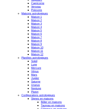
Capricorne
Verseau
Poissons
Maisons astrologiques
Maison 1
Maison 2
Maison 3
Maison 4
Maison 5
Maison 6
Maison 7
Maison 8
Maison 9
Maison 10
Maison 11
Maison 12
Planètes astrologiques
Soleil
Lune
Mercure
Vénus
Mars
Jupiter
Saturne
Uranus
Neptune
Pluton
Configurations astrologiques
Signes en maisons
Bélier en maisons
Taureau en maisons
Gémeaux en maisons