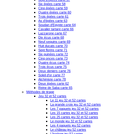
Six épées carte 58
Cinq épées carte 59
Quatre épées carte 60
Trois épées carte 61
As d'épées carte 63
Soudan d'Egypte carte 64
Cavalier tartare carte 66
Lazzarone carte 67
Dix écus carte 68
Neuf sequins carte 69
Huit ducats carte 70
Sept florins carte 71
Six guinées carte 72
Cinq onces carte 73
Quatre écus carte 74
Trois écus carte 75
Deux deniers carte 76
Soleil d'or carte 77
Alchimiste carte 78
Deux épées carte 62
Reine de Saba carte 65
Méthodes de tirage
Jeu 32 et 52 cartes
Le 11 jeu 32 et 52 cartes
La grande croix jeu 32 et 52 cartes
Les 7 paquets jeu 32 et 52 cartes
Les 15 cartes jeu 32 et 52 cartes
Les 25 cartes jeu 32 et 52 cartes
Le monde jeu 32 et 52 cartes
Les 4 paquets jeu 52 cartes
Le château jeu 52 cartes
L'horloge jeu 52 cartes