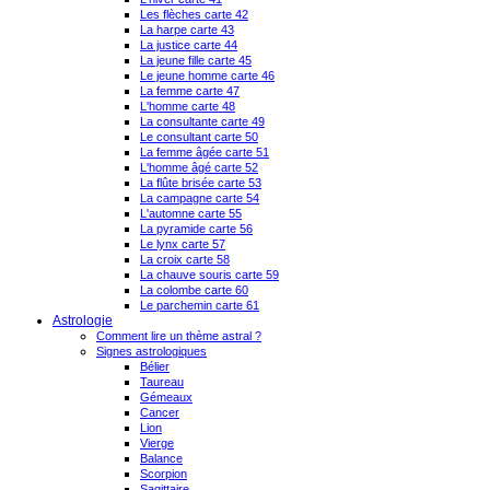
Les flèches carte 42
La harpe carte 43
La justice carte 44
La jeune fille carte 45
Le jeune homme carte 46
La femme carte 47
L'homme carte 48
La consultante carte 49
Le consultant carte 50
La femme âgée carte 51
L'homme âgé carte 52
La flûte brisée carte 53
La campagne carte 54
L'automne carte 55
La pyramide carte 56
Le lynx carte 57
La croix carte 58
La chauve souris carte 59
La colombe carte 60
Le parchemin carte 61
Astrologie
Comment lire un thème astral ?
Signes astrologiques
Bélier
Taureau
Gémeaux
Cancer
Lion
Vierge
Balance
Scorpion
Sagittaire