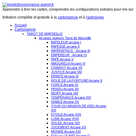
Apprendre à tirer les cartes, comprendre les configurations astrales pour lire son 
Initiation complète et gratuite à la
cartomancie
et à
l'astrologie
Accueil
Cartomancie
TAROT DE MARSEILLE
Arcanes majeurs Tarot de Marseille
BATELEUR arcane I
PAPESSE arcane II
IMPÉRATRICE - Arcane III
EMPEREUR - Arcane IV
PAPE Arcane V
AMOUREUX Arcane VI
CHARIOT Arcane VII
JUSTICE Arcane VIII
ERMITE Arcane IX
ROUE DE LA FORTUNE Arcane X
FORCE Arcane XI
PENDU Arcane XII
MORT Arcane XIII
TEMPÉRANCE Arcane XIV
DIABLE Arcane XV
TOUR OU MAISON DE DIEU Arcane
XVI
ETOILE Arcane XVII
LUNE Arcane XVIII
SOLEIL Arcane XIX
JUGEMENT Arcane XX
MONDE Arcane XXI
FOU ou LE MAT Arcane O