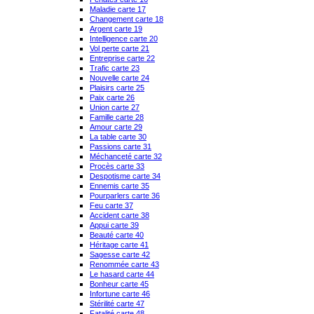
Maladie carte 17
Changement carte 18
Argent carte 19
Intelligence carte 20
Vol perte carte 21
Entreprise carte 22
Trafic carte 23
Nouvelle carte 24
Plaisirs carte 25
Paix carte 26
Union carte 27
Famille carte 28
Amour carte 29
La table carte 30
Passions carte 31
Méchanceté carte 32
Procès carte 33
Despotisme carte 34
Ennemis carte 35
Pourparlers carte 36
Feu carte 37
Accident carte 38
Appui carte 39
Beauté carte 40
Héritage carte 41
Sagesse carte 42
Renommée carte 43
Le hasard carte 44
Bonheur carte 45
Infortune carte 46
Stérilité carte 47
Fatalité carte 48