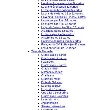
Lire dans les pensées jeu 32 cartes
Le grand éventail jeu 32 cartes
Le temple du hasard jeu 32 cartes
La grande étoile jeu 32 et 52 cartes
L'avenir du couple jeu 32 et 52 cartes
La preuve par 9 jeu 52 cartes
La preuve par 4 jeu 32 cartes
Le jeu de l'amour jeu 32 et 52 cartes
A la gitane jeu de 52 cartes
Le bon espoir jeu 52 cartes
A l'italienne jeu 32 cartes
Catherine de russie jeu 32 cartes
Français du XVIII siècle jeu 52 cartes
Les 3 cartes jeu de 52 cartes
Tarot de Marseille
Oracle avec 3 cartes
Oracle avec 7 cartes
Fait précis
Oracle avec 2 cartes
Oracle chiffré
Méthode 5 cartes
Oracle sur
Oracle du miroir
Étoile de Salomon
La croix celtique
Le jeu des 12 cartes
Une affaire particulière
Oracle avec 24 cartes
Le jeu du nom
Jeu bohémien
Situation déterminée
L'arbre de vie