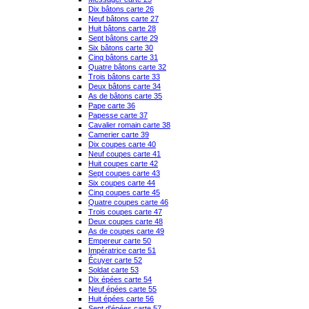
Dix bâtons carte 26
Neuf bâtons carte 27
Huit bâtons carte 28
Sept bâtons carte 29
Six bâtons carte 30
Cinq bâtons carte 31
Quatre bâtons carte 32
Trois bâtons carte 33
Deux bâtons carte 34
As de bâtons carte 35
Pape carte 36
Papesse carte 37
Cavalier romain carte 38
Camerier carte 39
Dix coupes carte 40
Neuf coupes carte 41
Huit coupes carte 42
Sept coupes carte 43
Six coupes carte 44
Cinq coupes carte 45
Quatre coupes carte 46
Trois coupes carte 47
Deux coupes carte 48
As de coupes carte 49
Empereur carte 50
Impératrice carte 51
Écuyer carte 52
Soldat carte 53
Dix épées carte 54
Neuf épées carte 55
Huit épées carte 56
Sept d'épées carte 57