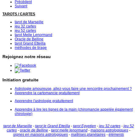
Précédent
Suivant
TAROTS / CARTES
tarot de Marseille
jeu 32 cartes
jeu 52 cartes
tarot Melle Lenormand
Oracle de Belline
tarot Grand Etteilla
méthodes de tirage
Rejoignez notre réseau
Initiation gratuite
Astrologie amoureuse, allez-vous faire une rencontre prochainement ?
Apprendre la cartomancie gratuitement
Apprendre l'astrologie gratuitement
Apprendre à lire les lignes de la main (chiromancie appelée également
chirologie)
tarot de Marseille
-
tarot le Grand Etteilla
-
tarot Egyptien
-
jeu 32 cartes
-
jeu 52
cartes
-
oracle de Belline
-
tarot melle lenormand
-
maisons astrologiques
-
signes en maisons astrologiques
-
maîtrises planétaires
-
éléments